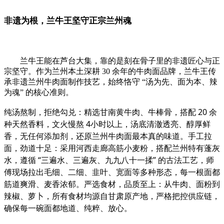
非遗为根，兰牛王坚守正宗兰州魂
兰牛王能在芦台大集，靠的是刻在骨子里的非遗匠心与正
宗坚守。作为兰州本土深耕 30 余年的牛肉面品牌，兰牛王传
承非遗兰州牛肉面制作技艺，始终恪守 “汤为先、面为本、辣
为魂” 的核心准则。
纯汤熬制，拒绝勾兑：精选甘南黄牛肉、牛棒骨，搭配 20 余
种天然香料，文火慢熬 4小时以上，汤底清澈透亮、醇厚鲜
香，无任何添加剂，还原兰州牛肉面最本真的味道。
手工拉
面，劲道十足：采用河西走廊高筋小麦粉，搭配兰州特有蓬灰
水，遵循 “三遍水、三遍灰、九九八十一揉” 的古法工艺，师
傅现场拉出毛细、二细、韭叶、宽面等多种形态，每一根面都
筋道爽滑、麦香浓郁。
严选食材，品质至上：从牛肉、面粉到
辣椒、萝卜，所有食材均源自甘肃原产地，严格把控供应链，
确保每一碗面都地道、纯粹、放心。