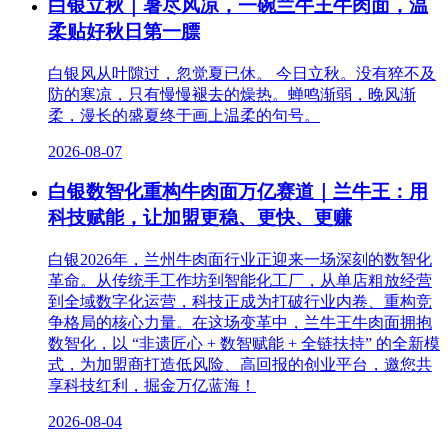
白银立秋｜暑尽风凉，一碗兰牛王牛肉面，温
柔贴好秋日第一膘
白银风从叶隙过，忽觉夏已休。 今日立秋。没有猝不及
防的寒凉，只有慢慢褪去的燥热。蝉鸣渐弱，晚风渐
柔，漫长的盛夏终于画上温柔的句号。
2026-08-07
白银数智化重构牛肉面万亿赛道｜兰牛王：用
科技赋能，让加盟更稳、更快、更赚
白银2026年，兰州牛肉面行业正迎来一场深刻的数智化
革命。从传统手工作坊到智能化工厂，从单店粗放经营
到全域数字化运营，科技正成为打破行业内卷、重构竞
争格局的核心力量。在这场变革中，兰牛王牛肉面拥抱
数智化，以 “非遗匠心 + 数智赋能 + 全链扶持” 的全新模
式，为加盟商打造低风险、高回报的创业平台，邀您共
享科技红利，掘金万亿蓝海！
2026-08-04