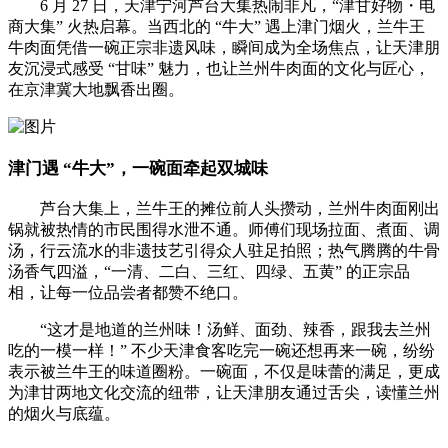
6 月 27 日，天津宁河
芦台大集
热闹非凡，“津甘好物・电
商大集” 火热启幕。当西北的 “牛大” 遇上津门烟火，兰牛王
牛肉面凭借一碗正宗非遗风味，瞬间成为全场焦点，让天津朋
友沉浸式感受 “甘味” 魅力，也让兰州牛肉面的文化与匠心，
在京津冀大地飘香出圈。
津门遇 “牛大”，一碗面牵起双城味
芦台大集上，
兰牛王
的摊位前人头攒动，兰州牛肉面刚出
锅就被热情的市民围得水泄不通。师傅们现场拉面、煮面、调
汤，行云流水的非遗技艺引得众人驻足拍照；热气腾腾的牛骨
汤香气四溢，“一清、二白、三红、四绿、五黄” 的正宗品
相，让每一位品尝者都赞不绝口。
“这才是地道的兰州味！汤鲜、面劲、辣香，跟我去兰州
吃的一模一样！” 不少天津食客吃完一碗还想再来一碗，纷纷
表示被兰牛王的味道圈粉。一碗面，不仅是味蕾的满足，更成
为津甘两地文化交流的纽带，让天津朋友通过舌尖，读懂兰州
的烟火与底蕴。