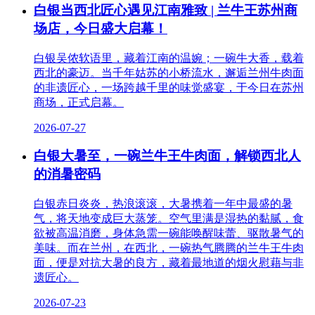
白银当西北匠心遇见江南雅致 | 兰牛王苏州商
场店，今日盛大启幕！
白银吴侬软语里，藏着江南的温婉；一碗牛大香，载着
西北的豪迈。当千年姑苏的小桥流水，邂逅兰州牛肉面
的非遗匠心，一场跨越千里的味觉盛宴，于今日在苏州
商场，正式启幕。
2026-07-27
白银大暑至，一碗兰牛王牛肉面，解锁西北人
的消暑密码
白银赤日炎炎，热浪滚滚，大暑携着一年中最盛的暑
气，将天地变成巨大蒸笼。空气里满是湿热的黏腻，食
欲被高温消磨，身体急需一碗能唤醒味蕾、驱散暑气的
美味。而在兰州，在西北，一碗热气腾腾的兰牛王牛肉
面，便是对抗大暑的良方，藏着最地道的烟火慰藉与非
遗匠心。
2026-07-23