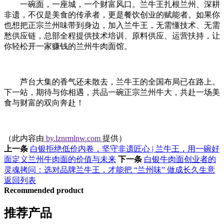
一碗面，一座城，一个财富风口。兰牛王扎根兰州、深耕
非遗，不仅是美食的传承者，更是餐饮创业的赋能者。如果你
也想把正宗兰州味带到身边，加入兰牛王，无需懂技术、无需
愁供应链，总部全程提供技术培训、原料供应、运营扶持，让
你轻松开一家赚钱的兰州牛肉面馆。
芦台大集的香气还未散去，兰牛王的全国布局已在路上。
下一站，期待与你相遇，共品一碗正宗兰州牛大，共赴一场美
食与财富的双向奔赴！
（此内容由
by.lznrmlnw.com
提供）
上一条
白银拒绝低价内卷，坚守非遗匠心 | 兰牛王，用一碗好
面定义兰州牛肉面的价值与未来
下一条
白银牛肉面创业者的
灵魂拷问：选对品牌兰牛王，才能把 “兰州味” 做成长久生意
返回列表
Recommended product
推荐产品