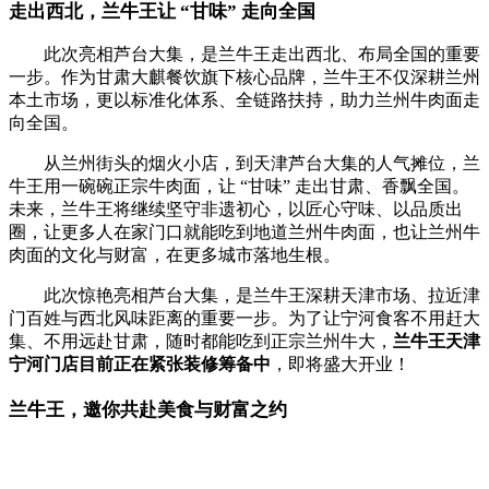
走出西北，兰牛王让 “甘味” 走向全国
此次亮相芦台大集，是兰牛王走出西北、布局全国的重要
一步。作为
甘肃大麒餐饮
旗下核心品牌，兰牛王不仅深耕兰州
本土市场，更以标准化体系、全链路扶持，助力兰州牛肉面走
向全国。
从兰州街头的烟火小店，到天津芦台大集的人气摊位，兰
牛王用一碗碗正宗牛肉面，让 “甘味” 走出甘肃、香飘全国。
未来，兰牛王将继续坚守非遗初心，以匠心守味、以品质出
圈，让更多人在家门口就能吃到地道兰州牛肉面，也让兰州牛
肉面的文化与财富，在更多城市落地生根。
此次惊艳亮相芦台大集，是兰牛王深耕天津市场、拉近津
门百姓与西北风味距离的重要一步。为了让宁河食客不用赶大
集、不用远赴甘肃，随时都能吃到正宗兰州牛大，
兰牛王天津
宁河门店目前正在紧张装修筹备中
，即将盛大开业！
兰牛王，邀你共赴美食与财富之约